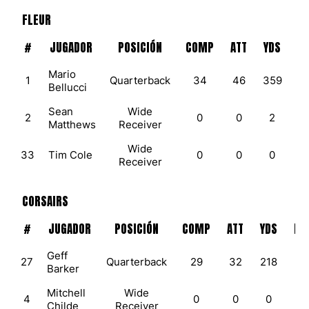
FLEUR
#
JUGADOR
POSICIÓN
COMP
ATT
YDS
R
Mario
1
Quarterback
34
46
359
Bellucci
Sean
Wide
2
0
0
2
Matthews
Receiver
Wide
33
Tim Cole
0
0
0
Receiver
CORSAIRS
#
JUGADOR
POSICIÓN
COMP
ATT
YDS
RE
Geff
27
Quarterback
29
32
218
0
Barker
Mitchell
Wide
4
0
0
0
9
Childe
Receiver