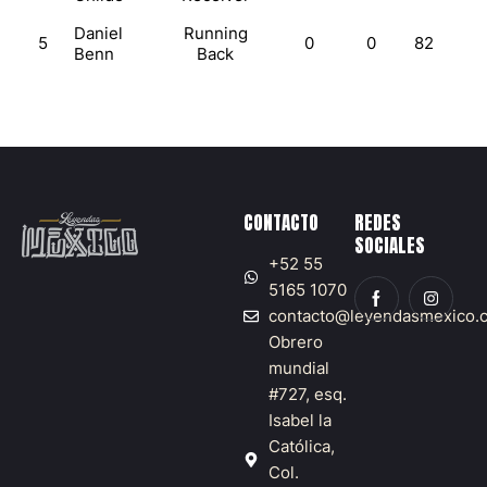
Daniel
Running
5
0
0
82
2
Benn
Back
CONTACTO
REDES
SOCIALES
+52 55
5165 1070
contacto@leyendasmexico.
Obrero
mundial
#727, esq.
Isabel la
Católica,
Col.