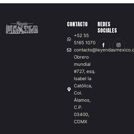
CONTACTO
REDES
SOCIALES
+52 55
5165 1070
contacto@leyendasmexico.
Obrero
mundial
#727, esq.
Isabel la
Católica,
Col.
Álamos,
C.P.
03400,
CDMX