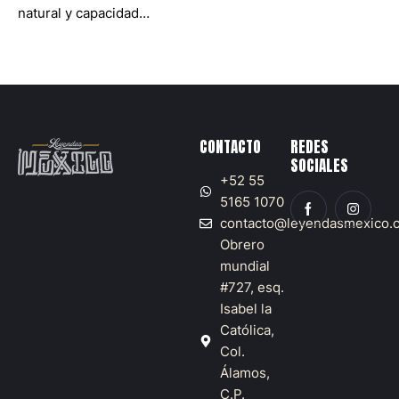
natural y capacidad…
CONTACTO
REDES
SOCIALES
+52 55
5165 1070
contacto@leyendasmexico.
Obrero
mundial
#727, esq.
Isabel la
Católica,
Col.
Álamos,
C.P.