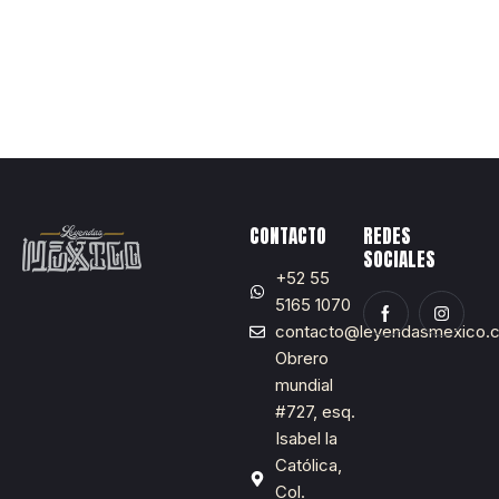
CONTACTO
REDES
SOCIALES
+52 55
5165 1070
contacto@leyendasmexico.
Obrero
mundial
#727, esq.
Isabel la
Católica,
Col.