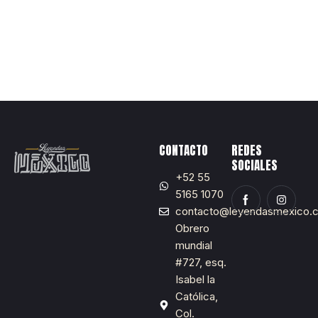
CONTACTO
REDES
SOCIALES
+52 55
5165 1070
contacto@leyendasmexico.
Obrero
mundial
#727, esq.
Isabel la
Católica,
Col.