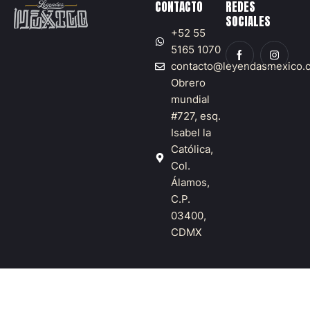
CONTACTO
REDES
SOCIALES
+52 55
5165 1070
contacto@leyendasmexico.
Obrero
mundial
#727, esq.
Isabel la
Católica,
Col.
Álamos,
C.P.
03400,
CDMX