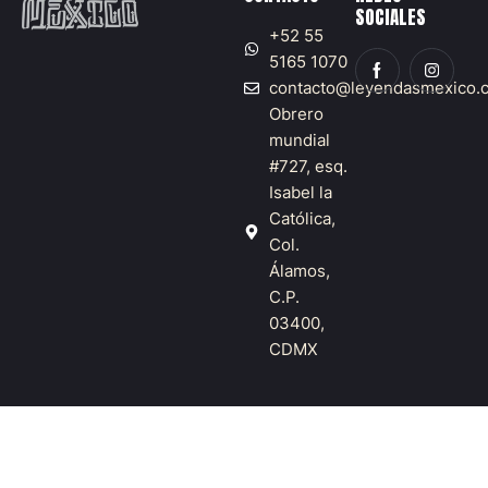
SOCIALES
+52 55
5165 1070
contacto@leyendasmexico.
Obrero
mundial
#727, esq.
Isabel la
Católica,
Col.
Álamos,
C.P.
03400,
CDMX