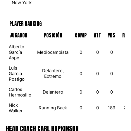
New York
PLAYER RANKING
JUGADOR
POSICIÓN
COMP
ATT
YDS
REC
Alberto
García
Mediocampista
0
0
0
0
Aspe
Luis
Delantero,
García
0
0
0
0
Extremo
Postigo
Carlos
Delantero
0
0
0
0
Hermosillo
Nick
Running Back
0
0
189
23
Walker
HEAD COACH
CARL HOPKINSON