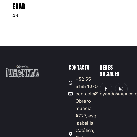
EDAD
46
CONTACTO
REDES
SOCIALES
+52 55
5165 1070
contacto@leyendasmexico.
Obrero
mundial
#727, esq.
Isabel la
Católica,